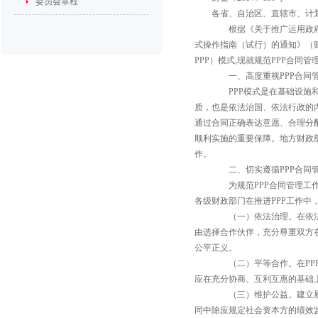
委员会章程
各省、自治区、直辖市、计
根据《关于推广运用政府和
式操作指南（试行）的通知》（财金〔20
PPP）模式,现就规范PPP合同
一、高度重视PPP合同
PPP模式是在基础设施和
质，也是依法治国、依法行政的
通过合同正确表达意愿、合理分
顺利实施的重要保障。地方财政部
作。
二、切实遵循PPP合同管
为规范PPP合同管理工作
各级财政部门在推进PPP工作中
（一）依法治理。在依法治
由选择合作伙伴，充分尊重双方
公平正义。
（二）平等合作。在PPP
应在充分协商、互利互惠的基础
（三）维护公益。建立履约
同中除应规定社会资本方的绩效