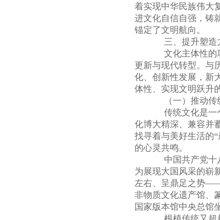
着实现中华民族伟大复
进文化自信自强，铸
锚定了文明航向。
三、提升塑造力
文化主体性的巩
更新与现代转型。与
化、创新性发展，新大
体性、实现文明跃升
（一）推动传统
传统文化是一个
化博大精深、兼容并
找寻着与美好生活的“
的心灵共鸣。
中国共产党十八
为展现大国风采的崭
左右、呈鼎足之势——
非物质文化遗产馆、
国家版本馆中央总馆坐
根植传统又超越