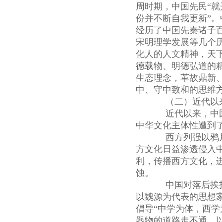
周时期，中国先民“
份并不断自我更新”
经历了中国先秦诸子
宋明理学发展等几个
化人的人文精神，天
德载物、明德弘道的
生态理念，革故鼎新
中、守中致和的思维
（二）近代以来
近代以来，中国
中华文化主体性遭到
西方列强以鸦片
方文化日益渗透侵入
利，传播西方文化，
蚀。
中国对落后挨打
以魏源为代表的思想
倡导“中学为体，西
器物的道路走不通。