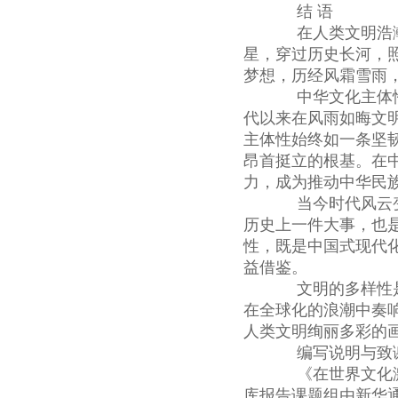
结 语
在人类文明浩瀚
星，穿过历史长河，
梦想，历经风霜雪雨
中华文化主体性
代以来在风雨如晦文
主体性始终如一条坚
昂首挺立的根基。在
力，成为推动中华民
当今时代风云变
历史上一件大事，也
性，既是中国式现代
益借鉴。
文明的多样性是
在全球化的浪潮中奏
人类文明绚丽多彩的
编写说明与致
《在世界文化激
库报告课题组由新华