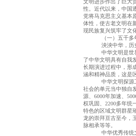
文明进步作出了巨大
性。近代以来，中国
党将马克思主义基本
体性，使古老文明在
现民族复兴筑牢了文
（一）五千多年
泱泱中华，历史
中华文明是世界
了中华文明具有自我
长期演进过程中，形
涵和精神品质，这是
中华文明探源工
社会的单元当中独自发
源、6000年加速、50
权巩固、2200多年
特色的区域文明群星
龙的崇拜亘古至今，
脉相承等等。
中华优秀传统文