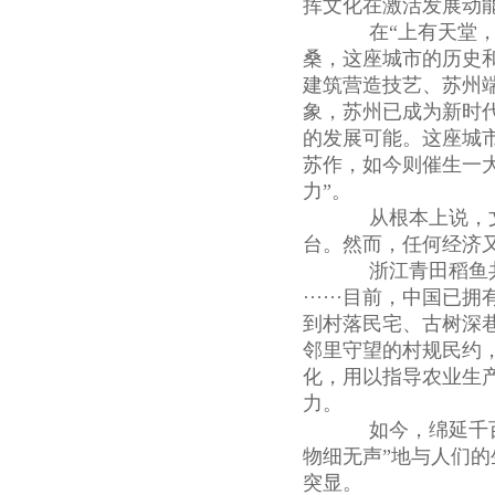
挥文化在激活发展动
在“上有天堂，下
桑，这座城市的历史
建筑营造技艺、苏州端
象，苏州已成为新时
的发展可能。这座城市
苏作，如今则催生一
力”。
从根本上说，文
台。然而，任何经济
浙江青田稻鱼共
······目前，中
到村落民宅、古树深
邻里守望的村规民约
化，用以指导农业生
力。
如今，绵延千百年
物细无声”地与人们
突显。