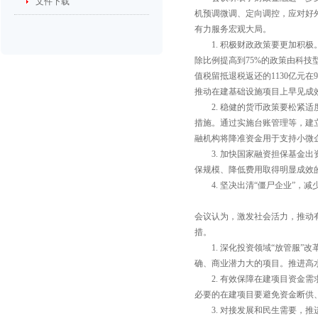
文件下载
机预调微调、定向调控，应对好
有力服务宏观大局。
1. 积极财政政策要更加积
除比例提高到75%的政策由科技
值税留抵退税返还的1130亿元
推动在建基础设施项目上早见成
2. 稳健的货币政策要松
措施。通过实施台账管理等，建
融机构将降准资金用于支持小微
3. 加快国家融资担保基金
保规模、降低费用取得明显成效
4. 坚决出清“僵尸企业”
会议认为，激发社会活力，推动
措。
1. 深化投资领域“放管服
确、商业潜力大的项目。推进高
2. 有效保障在建项目资
必要的在建项目要避免资金断供
3. 对接发展和民生需要